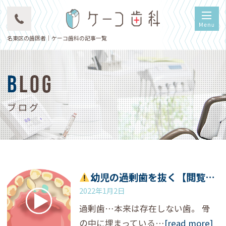
名東区の歯医者｜ケーコ歯科の記事一覧
BLOG
ブログ
幼児の過剰歯を抜く【閲覧注意】
2022年1月2日
過剰歯…本来は存在しない歯。 骨
の中に埋まっている…
[read more]