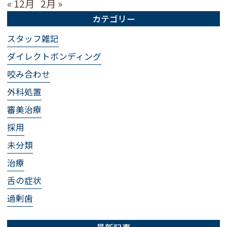
« 12月
2月 »
カテゴリー
スタッフ雑記
ダイレクトボンディング
咬み合わせ
外科処置
審美治療
採用
未分類
治療
舌の症状
過剰歯