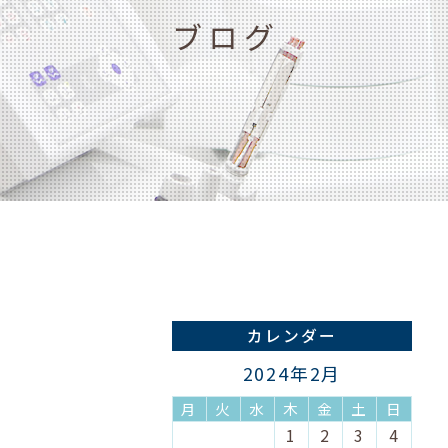
ブログ
カレンダー
2024年2月
月
火
水
木
金
土
日
1
2
3
4