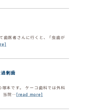
て歯医者さんに行くと、 ｢虫歯が
re]
伏過剰歯
の塚本です。 ケーコ歯科では外科
 当院…
[read more]