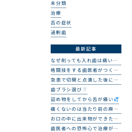
未分類
治療
舌の症状
過剰歯
最新記事
なぜ削っても入れ歯は痛いままなのか？
格闘技をする歯医者がつくる「スポーツ用マウスピース」
急患で切開と点滴した後に来院せず、１ヶ月後にまた急患で来院され、まったく同じ処置をした話
歯ブラシ選び
詰め物をしてから舌が痛い
痛くないのは当たり前の麻酔
お口の中に出来物ができた？
歯医者への恐怖心で治療ができない…