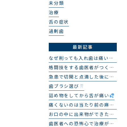
未分類
治療
舌の症状
過剰歯
最新記事
なぜ削っても入れ歯は痛いままなのか？
格闘技をする歯医者がつくる「スポーツ用マウスピース」
急患で切開と点滴した後に来院せず、１ヶ月後にまた急患で来院され、まったく同じ処置をした話
歯ブラシ選び
詰め物をしてから舌が痛い
痛くないのは当たり前の麻酔
お口の中に出来物ができた？
歯医者への恐怖心で治療ができない…