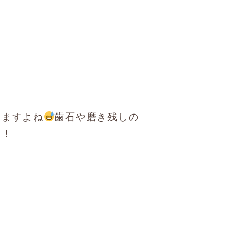
りますよね
歯石や磨き残しの
す！