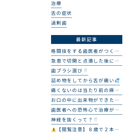
治療
舌の症状
過剰歯
最新記事
格闘技をする歯医者がつくる「スポーツ用マウスピース」
急患で切開と点滴した後に来院せず、１ヶ月後にまた急患で来院され、まったく同じ処置をした話
歯ブラシ選び
詰め物をしてから舌が痛い
痛くないのは当たり前の麻酔
お口の中に出来物ができた？
歯医者への恐怖心で治療ができない…
神経を抜くって？
【閲覧注意】８歳で２本の埋伏過剰歯