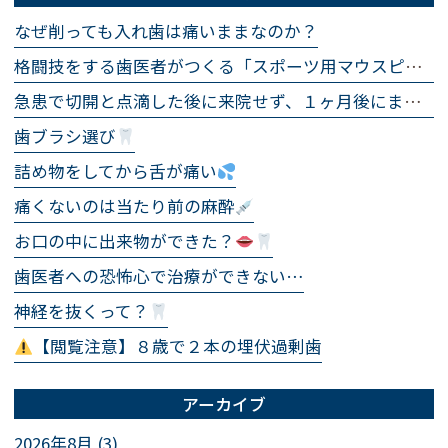
なぜ削っても入れ歯は痛いままなのか？
格闘技をする歯医者がつくる「スポーツ用マウスピース」
急患で切開と点滴した後に来院せず、１ヶ月後にまた急患で来院され、まったく同じ処置をした話
歯ブラシ選び
詰め物をしてから舌が痛い
痛くないのは当たり前の麻酔
お口の中に出来物ができた？
歯医者への恐怖心で治療ができない…
神経を抜くって？
【閲覧注意】８歳で２本の埋伏過剰歯
アーカイブ
2026年8月 (3)